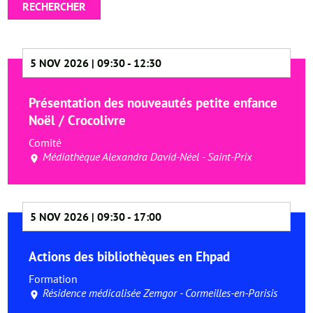
RECHERCHER
5 NOV 2026 | 09:30
-
12:30
Présentation des nouveautés petite enfance
Noël / Crocolivre
Comité
Médiathèque Alexandra David-Néel - Saint-Prix
5 NOV 2026 | 09:30
-
17:00
Actions des bibliothèques en Ehpad
Formation
Résidence médicalisée Zemgor - Cormeilles-en-Parisis