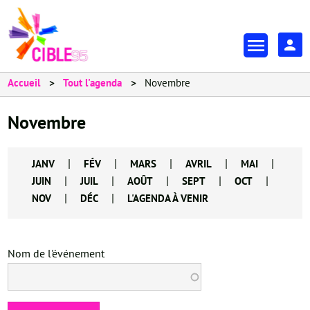
Aller
au
En-
contenu
tête
principal
-
Accueil
Tout l'agenda
Novembre
Espa
Novembre
|
|
|
|
|
JANV
FÉV
MARS
AVRIL
MAI
|
|
|
|
|
JUIN
JUIL
AOÛT
SEPT
OCT
|
|
NOV
DÉC
L'AGENDA À VENIR
Nom de l'événement