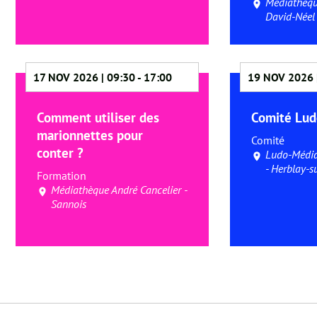
Médiathèqu
David-Néel 
17 NOV 2026 | 09:30
-
17:00
19 NOV 2026 
Comment utiliser des
Comité Lu
marionnettes pour
Comité
conter ?
Ludo-Média
- Herblay-s
Formation
Médiathèque André Cancelier -
Sannois