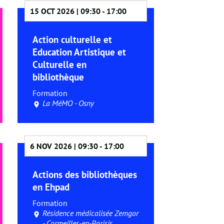
15 OCT 2026 | 09:30
-
17:00
Action culturelle et
Education Artistique et
Culturelle en
bibliothèque
Formation
La MéMO - Osny
6 NOV 2026 | 09:30
-
17:00
Actions des bibliothèques
en Ehpad
Formation
Résidence médicalisée Zemgor
- Cormeilles-en-Parisis