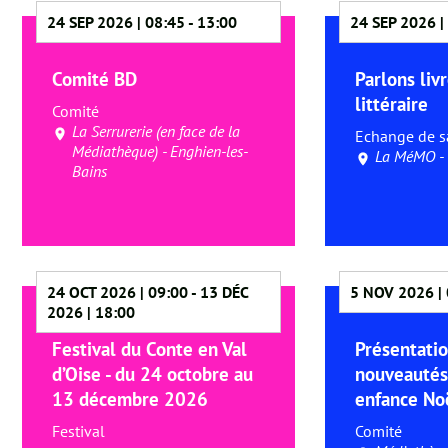
24 SEP 2026 | 08:45
-
13:00
24 SEP 2026 |
Comité BD
Parlons livr
littéraire
Comité
La Serrurerie (en face de la
Echange de s
Médiathèque) - Enghien-les-
La MéMO -
Bains
24 OCT 2026 | 09:00
-
13 DÉC
5 NOV 2026 | 
2026 | 18:00
Festival du Conte en Val
Présentati
d’Oise - du 24 octobre au
nouveautés
13 décembre 2026
enfance Noë
Festival
Comité