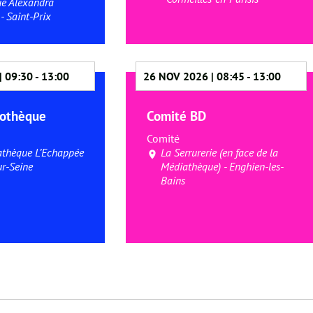
e Alexandra
- Saint-Prix
| 09:30
-
13:00
26 NOV 2026 | 08:45
-
13:00
dothèque
Comité BD
Comité
thèque L’Echappée
La Serrurerie (en face de la
ur-Seine
Médiathèque) - Enghien-les-
Bains