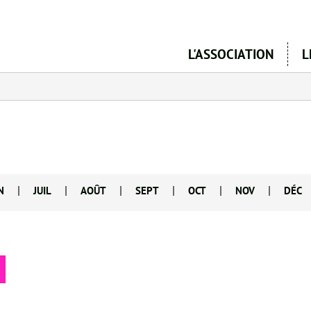
Aller
au
contenu
L'ASSOCIATION
L
principal
|
|
|
|
|
|
N
JUIL
AOÛT
SEPT
OCT
NOV
DÉC