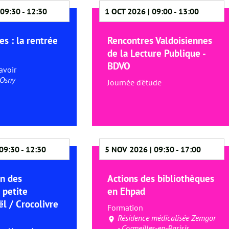
 09:30
-
12:30
1 OCT 2026 | 09:00
-
13:00
es : la rentrée
Rencontres Valdoisiennes
de la Lecture Publique -
BDVO
avoir
 Osny
Journée d'étude
09:30
-
12:30
5 NOV 2026 | 09:30
-
17:00
on des
Actions des bibliothèques
 petite
en Ehpad
l / Crocolivre
Formation
Résidence médicalisée Zemgor
- Cormeilles-en-Parisis