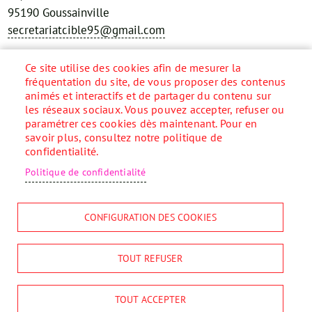
95190 Goussainville
secretariatcible95@gmail.com
Réseaux sociaux
Ce site utilise des cookies afin de mesurer la
fréquentation du site, de vous proposer des contenus
animés et interactifs et de partager du contenu sur
les réseaux sociaux. Vous pouvez accepter, refuser ou
paramétrer ces cookies dès maintenant. Pour en
Accueil
savoir plus, consultez notre politique de
Menu
confidentialité.
Pied
Plan du site
de
Contact
Politique de confidentialité
page
Mentions légales
Données personnelles
CONFIGURATION DES COOKIES
Accessibilité
Cookies
S'identifier
TOUT REFUSER
TOUT ACCEPTER