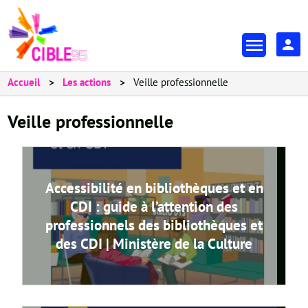
Aller
au
En-
contenu
tête
principal
-
Accueil
Les actions
Veille professionnelle
Espa
Veille professionnelle
Accessibilité en bibliothèques et en
CDI : guide à l’attention des
professionnels des bibliothèques et
des CDI | Ministère de la Culture