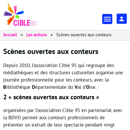
Aller
au
En-
contenu
tête
principal
-
Accueil
Les actions
Scènes ouvertes aux conteurs
Espa
Scènes ouvertes aux conteurs
Depuis 2010, l’association Cible 95 qui regroupe des
médiathèques et des structures culturelles organise une
journée professionnelle pour les conteurs, avec la
B
ibliothèque
D
épartementale du
V
al d’
O
ise.
2 « scènes ouvertes aux conteurs »
organisées par l’association Cible 95 en partenariat avec
la BDVO permet aux conteurs professionnels de
présenter un extrait de leur spectacle pendant vingt