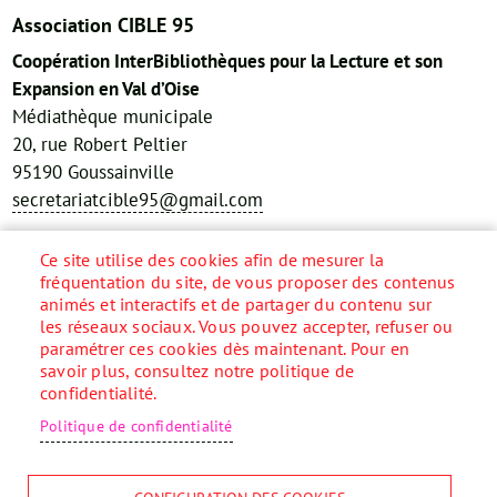
Association CIBLE 95
Coopération InterBibliothèques pour la Lecture et son
Expansion en Val d’Oise
Médiathèque municipale
20, rue Robert Peltier
95190 Goussainville
secretariatcible95@gmail.com
Réseaux sociaux
Ce site utilise des cookies afin de mesurer la
fréquentation du site, de vous proposer des contenus
animés et interactifs et de partager du contenu sur
les réseaux sociaux. Vous pouvez accepter, refuser ou
paramétrer ces cookies dès maintenant. Pour en
Accueil
savoir plus, consultez notre politique de
Menu
confidentialité.
Pied
Plan du site
de
Contact
Politique de confidentialité
page
Mentions légales
Données personnelles