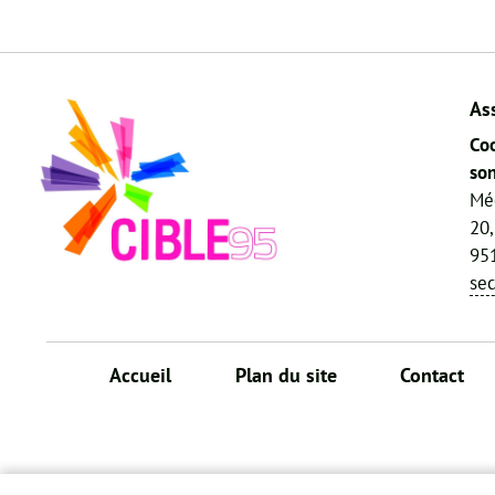
As
Coo
son
Mé
20,
951
se
Accueil
Plan du site
Contact
Menu
Pied
de
page