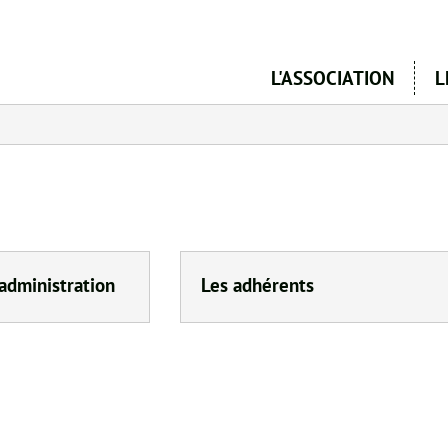
Aller
au
contenu
L'ASSOCIATION
L
principal
'administration
Les adhérents