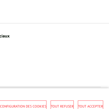
ciaux
Accessibilité
Cookies
S'identifier
CONFIGURATION DES COOKIES
TOUT REFUSER
TOUT ACCEPTER