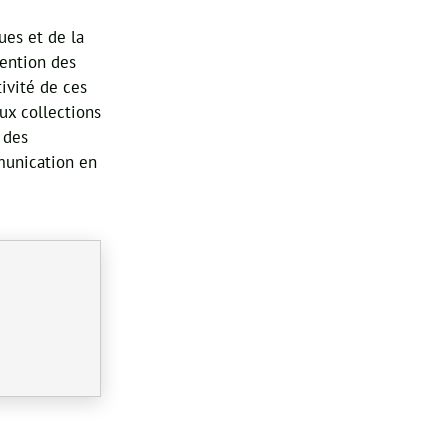
ues et de la
tention des
ivité de ces
ux collections
t des
munication en