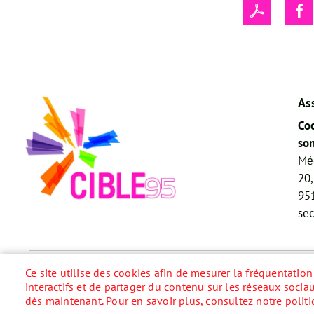
As
Coo
son
Mé
20,
951
se
Accueil
Plan du site
Contact
Menu
Ce site utilise des cookies afin de mesurer la fréquentatio
interactifs et de partager du contenu sur les réseaux socia
Pied
dès maintenant. Pour en savoir plus, consultez notre politi
de