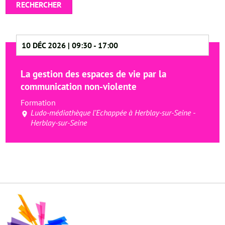
RECHERCHER
10 DÉC 2026 | 09:30
-
17:00
La gestion des espaces de vie par la
communication non-violente
Formation
Ludo-médiathèque l’Echappée à Herblay-sur-Seine -
Herblay-sur-Seine