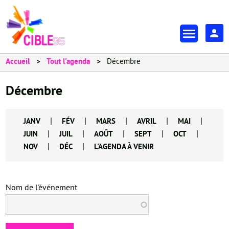
Aller
au
En-
contenu
tête
principal
-
Accueil
Tout l'agenda
Décembre
Espa
Décembre
|
|
|
|
|
JANV
FÉV
MARS
AVRIL
MAI
|
|
|
|
|
JUIN
JUIL
AOÛT
SEPT
OCT
|
|
NOV
DÉC
L'AGENDA À VENIR
Nom de l'événement