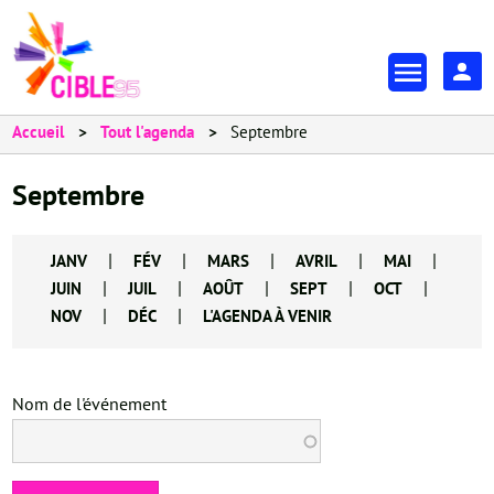
Aller
au
En-
contenu
tête
principal
-
Accueil
Tout l'agenda
Septembre
Espa
Septembre
|
|
|
|
|
JANV
FÉV
MARS
AVRIL
MAI
|
|
|
|
|
JUIN
JUIL
AOÛT
SEPT
OCT
|
|
NOV
DÉC
L'AGENDA À VENIR
Nom de l'événement