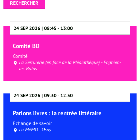
RECHERCHER
24 SEP 2026 | 08:45
-
13:00
Comité BD
Comité
La Serrurerie (en face de la Médiathèque) - Enghien-
les-Bains
24 SEP 2026 | 09:30
-
12:30
Parlons livres : la rentrée littéraire
Echange de savoir
La MéMO - Osny