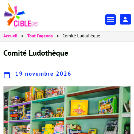
Aller
au
En-
contenu
tête
principal
-
Accueil
Tout l'agenda
Comité Ludothèque
Espa
Comité Ludothèque
19 novembre 2026