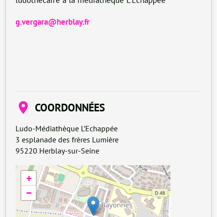
ludothécaire à la médiathèque L'Echappée
g.vergara@herblay.fr
COORDONNÉES
Ludo-Médiathèque L’Echappée
3 esplanade des frères Lumière
95220
Herblay-sur-Seine
+
−