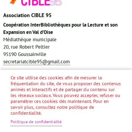
Association CIBLE 95
Coopération InterBibliothèques pour la Lecture et son
Expansion en Val d’Oise
Médiathèque municipale
20, rue Robert Peltier
95190 Goussainville
secretariatcible95@gmail.com
Réseaux sociaux
Ce site utilise des cookies afin de mesurer la
fréquentation du site, de vous proposer des contenus
animés et interactifs et de partager du contenu sur
les réseaux sociaux. Vous pouvez accepter, refuser ou
paramétrer ces cookies dès maintenant. Pour en
Accueil
savoir plus, consultez notre politique de
Menu
confidentialité.
Pied
Plan du site
de
Contact
Politique de confidentialité
page
Mentions légales