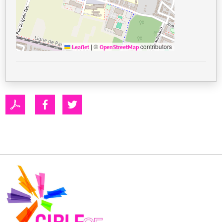
|
©
contributors
Leaflet
OpenStreetMap