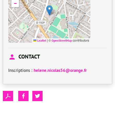
−
|
©
contributors
Leaflet
OpenStreetMap
CONTACT
Inscriptions :
helene.nicolas56@orange.fr