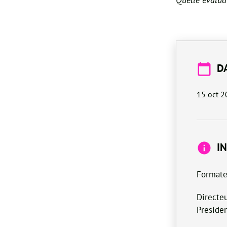
D
15 oct 2
I
Formate
Directe
Preside