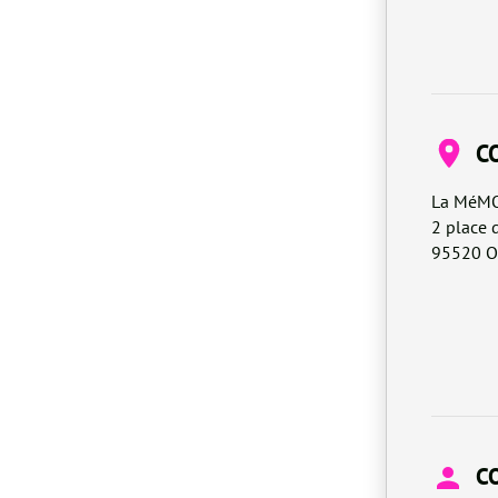
C
La MéM
2 place 
95520
O
C