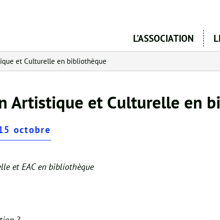
Aller
au
contenu
L'ASSOCIATION
L
principal
tique et Culturelle en bibliothèque
n Artistique et Culturelle en 
 15 octobre
elle et EAC en bibliothèque
tion ?