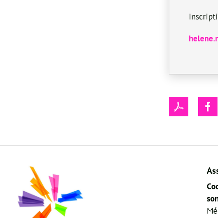
Inscrip
helene.
As
Coo
son
Mé