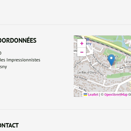
OORDONNÉES
+
−
O
des Impressionnistes
sny
|
©
co
Leaflet
OpenStreetMap
ONTACT