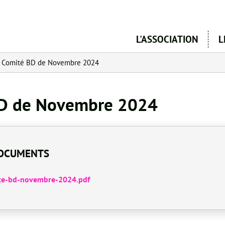
Aller
au
contenu
L'ASSOCIATION
L
principal
u Comité BD de Novembre 2024
BD de Novembre 2024
OCUMENTS
te-bd-novembre-2024.pdf