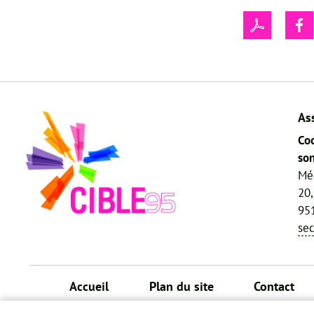
As
Coo
son
Mé
20,
951
se
Accueil
Plan du site
Contact
Menu
Pied