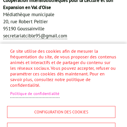
Coopération InterBibliothèques pour la Lecture et son
Expansion en Val d’Oise
Médiathèque municipale
20, rue Robert Peltier
95190 Goussainville
secretariatcible95@gmail.com
Réseaux sociaux
Ce site utilise des cookies afin de mesurer la
fréquentation du site, de vous proposer des contenus
animés et interactifs et de partager du contenu sur
les réseaux sociaux. Vous pouvez accepter, refuser ou
paramétrer ces cookies dès maintenant. Pour en
Accueil
savoir plus, consultez notre politique de
Menu
confidentialité.
Pied
Plan du site
de
Contact
Politique de confidentialité
page
Mentions légales
Données personnelles
CONFIGURATION DES COOKIES
Accessibilité
Cookies