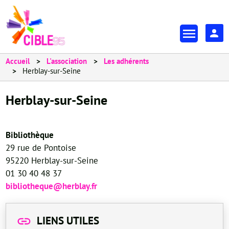
Aller
au
En-
contenu
tête
principal
-
Accueil
L'association
Les adhérents
Herblay-sur-Seine
Espa
Herblay-sur-Seine
Bibliothèque
29 rue de Pontoise
95220 Herblay-sur-Seine
01 30 40 48 37
bibliotheque@herblay.fr
LIENS UTILES