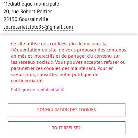
Médiathèque municipale
20, rue Robert Peltier
95190 Goussainville
secretariatcible95@gmail.com
Réseaux sociaux
Ce site utilise des cookies afin de mesurer la
fréquentation du site, de vous proposer des contenus
animés et interactifs et de partager du contenu sur
les réseaux sociaux. Vous pouvez accepter, refuser ou
paramétrer ces cookies dès maintenant. Pour en
Accueil
savoir plus, consultez notre politique de
Menu
confidentialité.
Pied
Plan du site
de
Contact
Politique de confidentialité
page
Mentions légales
Données personnelles
CONFIGURATION DES COOKIES
Accessibilité
Cookies
S'identifier
TOUT REFUSER