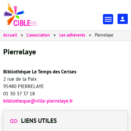
Aller
au
En-
contenu
tête
principal
-
Accueil
L'association
Les adhérents
Pierrelaye
Espa
Pierrelaye
Bibliothèque Le Temps des Cerises
2 rue de la Paix
95480 PIERRELAYE
01 30 37 37 18
bibliotheque@ville-pierrelaye.fr
LIENS UTILES